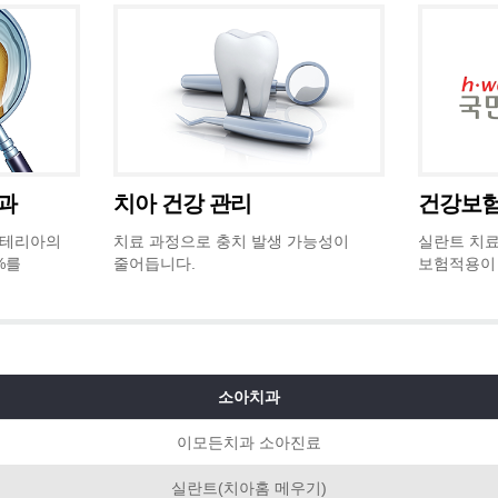
과
치아 건강 관리
건강보험
박테리아의
치료 과정으로 충치 발생 가능성이
실란트 치료
%를
줄어듭니다.
보험적용이
소아치과
이모든치과 소아진료
실란트(치아홈 메우기)