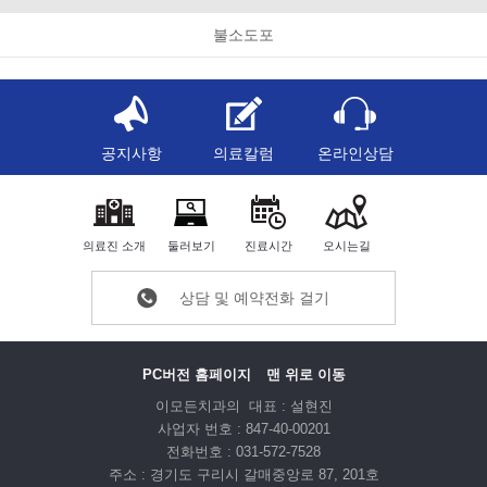
불소도포
공지사항
의료칼럼
온라인상담
의료진 소개
둘러보기
진료시간
오시는길
상담 및 예약전화 걸기
PC버전 홈페이지
맨 위로 이동
이모든치과의 대표 : 설현진
사업자 번호 : 847-40-00201
전화번호 : 031-572-7528
주소 : 경기도 구리시 갈매중앙로 87, 201호